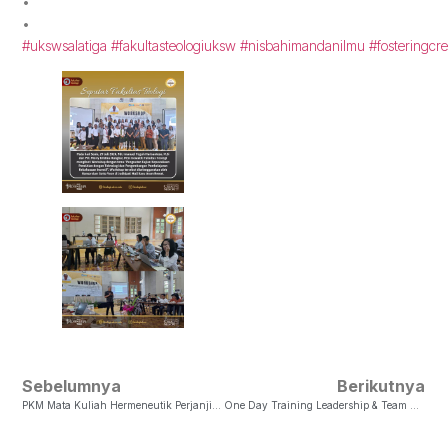
•
•
#ukswsalatiga
#fakultasteologiuksw
#nisbahimandanilmu
#fosteringcre
Sebelumnya
Berikutnya
PKM Mata Kuliah Hermeneutik Perjanjian Baru II: Dosa Asal
One Day Training Leadership & Team Development