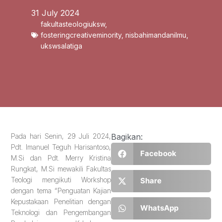
31 July 2024
fakultasteologiuksw
,
fosteringcreativeminority
,
nisbahimandanilmu
,
ukswsalatiga
Pada hari Senin, 29 Juli 2024,
Bagikan:
Pdt. Imanuel Teguh Harisantoso,
Facebook
M.Si dan Pdt. Merry Kristina
Rungkat, M.Si mewakili Fakultas
Teologi mengikuti Workshop
Share
dengan tema “Penguatan Kajian
Kepustakaan Penelitian dengan
WhatsApp
Teknologi dan Pengembangan