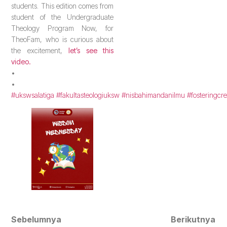
students. This edition comes from
student of the Undergraduate
Theology Program Now, for
TheoFam, who is curious about
the excitement,
let’s see this
video.
•
•
#ukswsalatiga
#fakultasteologiuksw
#nisbahimandanilmu
#fosteringcre
Sebelumnya
Berikutnya