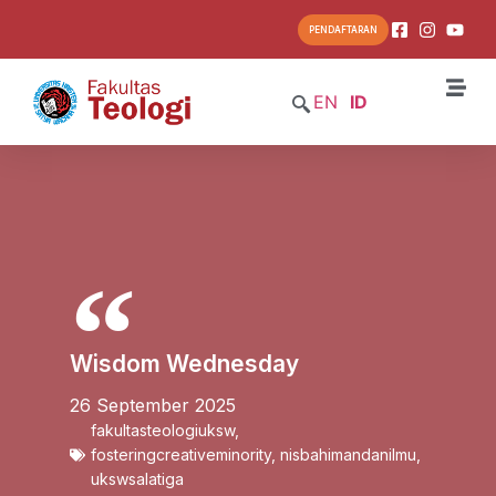
PENDAFTARAN
EN
ID
Wisdom Wednesday
26 September 2025
fakultasteologiuksw
,
fosteringcreativeminority
,
nisbahimandanilmu
,
ukswsalatiga