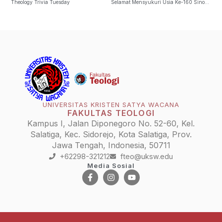
Theology Trivia Tuesday
Selamat Mensyukuri Usia Ke-160 Sinode Banua Niha Keriso Protestan (BNKP)
UNIVERSITAS KRISTEN SATYA WACANA
FAKULTAS TEOLOGI
Kampus I, Jalan Diponegoro No. 52-60, Kel.
Salatiga, Kec. Sidorejo, Kota Salatiga, Prov.
Jawa Tengah, Indonesia, 50711
+62298-321212
fteo@uksw.edu
Media Sosial