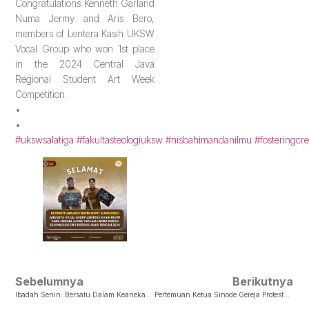
Congratulations Kenneth Garland
Numa Jermy and Aris Bero,
members of Lentera Kasih UKSW
Vocal Group who won 1st place
in the 2024 Central Java
Regional Student Art Week
Competition.
•
•
#ukswsalatiga
#fakultasteologiuksw
#nisbahimandanilmu
#fosteringcre
Sebelumnya
Berikutnya
Ibadah Senin: Bersatu Dalam Keanekaragaman 25 Tahun Pencapaian Bersama
Pertemuan Ketua Sinode Gereja Protestan Indonesia Luwu (GPIL) Dengan Fakultas Teologi UKSW