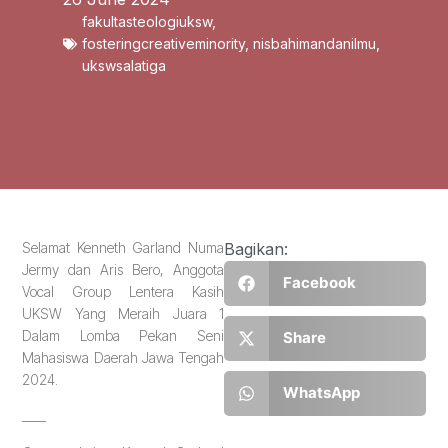
fakultasteologiuksw
,
fosteringcreativeminority
,
nisbahimandanilmu
,
ukswsalatiga
Selamat Kenneth Garland Numa
Bagikan:
Jermy dan Aris Bero, Anggota
Facebook
Vocal Group Lentera Kasih
UKSW Yang Meraih Juara 1
Dalam Lomba Pekan Seni
Share
Mahasiswa Daerah Jawa Tengah
2024.
WhatsApp
____