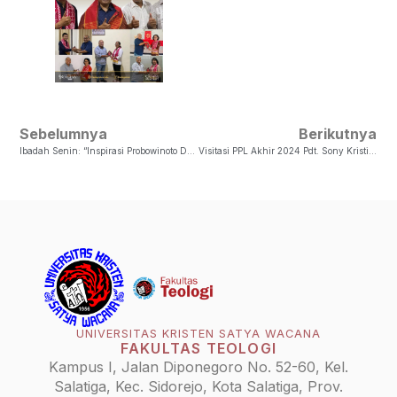
Sebelumnya
Berikutnya
Ibadah Senin: “Inspirasi Probowinoto Dan Gerakan UKSW: A University In Waiting”
Visitasi PPL Akhir 2024 Pdt. Sony Kristiantoro, M.Si
UNIVERSITAS KRISTEN SATYA WACANA
FAKULTAS TEOLOGI
Kampus I, Jalan Diponegoro No. 52-60, Kel.
Salatiga, Kec. Sidorejo, Kota Salatiga, Prov.