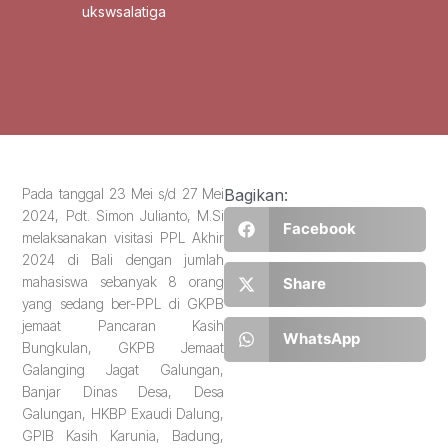
ukswsalatiga
Pada tanggal 23 Mei s/d 27 Mei
Bagikan:
2024, Pdt. Simon Julianto, M.Si
Facebook
melaksanakan visitasi PPL Akhir
2024 di Bali dengan jumlah
mahasiswa sebanyak 8 orang
Share
yang sedang ber-PPL di GKPB
jemaat Pancaran Kasih
WhatsApp
Bungkulan, GKPB Jemaat
Galanging Jagat Galungan,
Banjar Dinas Desa, Desa
Galungan, HKBP Exaudi Dalung,
GPIB Kasih Karunia, Badung,