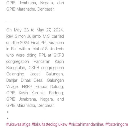
GPIB Jembrana, Negara, dan
GPIB Maranatha, Denpasar.
______
On May 23 to May 27, 2024,
Rev. Simon Julianto, M.Si carried
out the 2024 Final PPL visitation
in Bali with a total of 8 students
who were doing PPL at GKPB
congregation Pancaran Kasih
Bungkulan, GKPB congregation
Galanging Jagat Galungan,
Banjar Dinas Desa, Galungan
Village, HKBP Exaudi Dalung,
GPIB Kasih Karunia, Badung,
GPIB Jembrana, Negara, and
GPIB Maranatha, Denpasar.
•
•
#ukswsalatiga
#fakultasteologiuksw
#nisbahimandanilmu
#fosteringcre