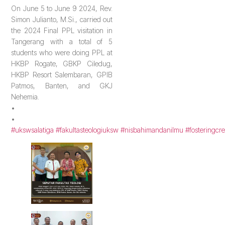
On June 5 to June 9 2024, Rev.
Simon Julianto, M.Si., carried out
the 2024 Final PPL visitation in
Tangerang with a total of 5
students who were doing PPL at
HKBP Rogate, GBKP Ciledug,
HKBP Resort Salembaran, GPIB
Patmos, Banten, and GKJ
Nehemia.
•
•
#ukswsalatiga
#fakultasteologiuksw
#nisbahimandanilmu
#fosteringcre