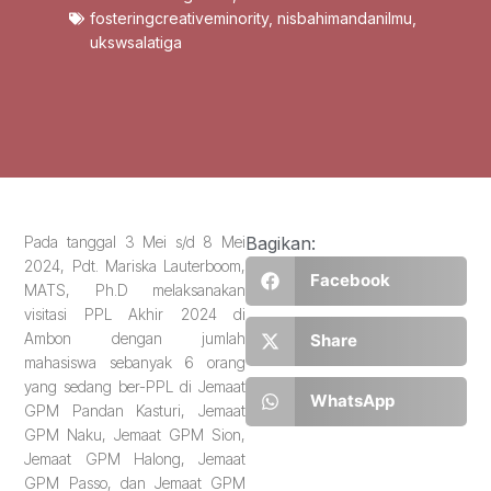
fosteringcreativeminority
,
nisbahimandanilmu
,
ukswsalatiga
Pada tanggal 3 Mei s/d 8 Mei
Bagikan:
2024, Pdt. Mariska Lauterboom,
Facebook
MATS, Ph.D melaksanakan
visitasi PPL Akhir 2024 di
Ambon dengan jumlah
Share
mahasiswa sebanyak 6 orang
yang sedang ber-PPL di Jemaat
WhatsApp
GPM Pandan Kasturi, Jemaat
GPM Naku, Jemaat GPM Sion,
Jemaat GPM Halong, Jemaat
GPM Passo, dan Jemaat GPM