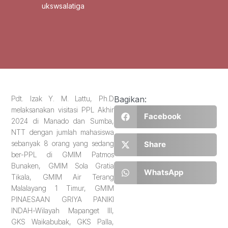
ukswsalatiga
Pdt. Izak Y. M. Lattu, Ph.D
Bagikan:
melaksanakan visitasi PPL Akhir
Facebook
2024 di Manado dan Sumba,
NTT dengan jumlah mahasiswa
sebanyak 8 orang yang sedang
Share
ber-PPL di GMIM Patmos
Bunaken, GMIM Sola Gratia
WhatsApp
Tikala, GMIM Air Terang
Malalayang 1 Timur, GMIM
PINAESAAN GRIYA PANIKI
INDAH-Wilayah Mapanget III,
GKS Waikabubak, GKS Palla,