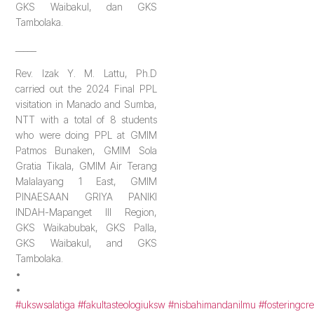
GKS Waibakul, dan GKS
Tambolaka.
_____
Rev. Izak Y. M. Lattu, Ph.D
carried out the 2024 Final PPL
visitation in Manado and Sumba,
NTT with a total of 8 students
who were doing PPL at GMIM
Patmos Bunaken, GMIM Sola
Gratia Tikala, GMIM Air Terang
Malalayang 1 East, GMIM
PINAESAAN GRIYA PANIKI
INDAH-Mapanget III Region,
GKS Waikabubak, GKS Palla,
GKS Waibakul, and GKS
Tambolaka.
•
•
#ukswsalatiga
#fakultasteologiuksw
#nisbahimandanilmu
#fosteringcr