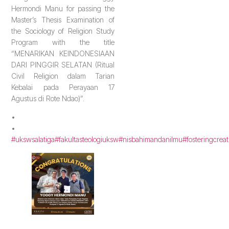
Hermondi Manu for passing the
Master’s Thesis Examination of
the Sociology of Religion Study
Program with the title
“MENARIKAN KEINDONESIAAN
DARI PINGGIR SELATAN (Ritual
Civil Religion dalam Tarian
Kebalai pada Perayaan 17
Agustus di Rote Ndao)”.
•
•
#ukswsalatiga
#fakultasteologiuksw
#nisbahimandanilmu
#fosteringcreat