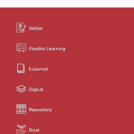
SIASat
Flexible Learning
EJournal
DigiLib
Repository
Risat