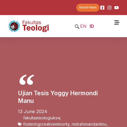
PENDAFTARAN
EN
ID
Ujian Tesis Yoggy Hermondi
Manu
13 June 2024
fakultasteologiuksw
,
fosteringcreativeminority
,
nisbahimandanilmu
,