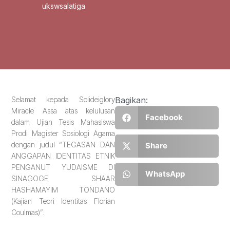
ukswsalatiga
Selamat kepada Solideiglory
Bagikan:
Miracle Assa atas kelulusan
Facebook
dalam Ujian Tesis Mahasiswa
Prodi Magister Sosiologi Agama
dengan judul “TEGASAN DAN
Share
ANGGAPAN IDENTITAS ETNIK
PENGANUT YUDAISME DI
WhatsApp
SINAGOGE SHAAR
HASHAMAYIM TONDANO
(Kajian Teori Identitas Florian
Coulmas)”.