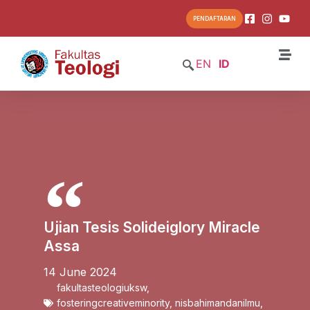
PENDAFTARAN
EN
ID
Ujian Tesis Solideiglory Miracle
Assa
14 June 2024
fakultasteologiuksw
,
fosteringcreativeminority
,
nisbahimandanilmu
,