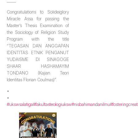
_____
Congratulations to Solideiglory
Miracle Assa for passing the
Master’s Thesis Examination of
the Sociology of Religion Study
Program with the title
“TEGASAN DAN ANGGAPAN
IDENTITAS ETNIK PENGANUT
YUDAISME DI SINAGOGE
SHAAR HASHAMAYIM
TONDANO (Kajian Teori
Identitas Florian Coulmas)”.
•
•
#ukswsalatiga
#fakultasteologiuksw
#nisbahimandanilmu
#fosteringcreat