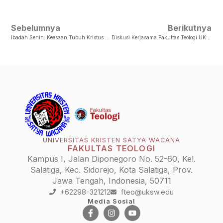
Sebelumnya
Berikutnya
Ibadah Senin: Keesaan Tubuh Kristus Yang Mengalami Syalom Allah Bersama Seluruh Ciptaan
Diskusi Kerjasama Fakultas Teologi UKSW Salatiga Dengan Princeton University New Jersey
UNIVERSITAS KRISTEN SATYA WACANA
FAKULTAS TEOLOGI
Kampus I, Jalan Diponegoro No. 52-60, Kel.
Salatiga, Kec. Sidorejo, Kota Salatiga, Prov.
Jawa Tengah, Indonesia, 50711
+62298-321212
fteo@uksw.edu
Media Sosial