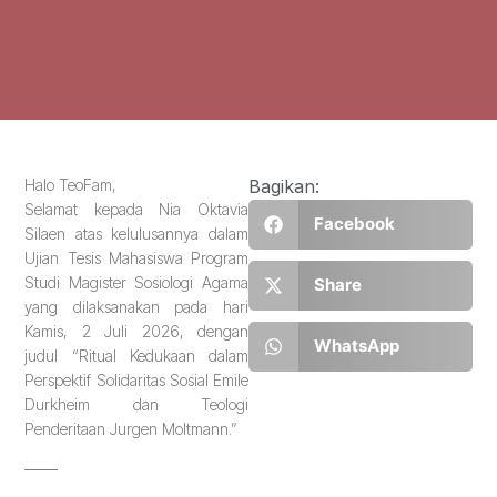
Halo TeoFam,
Bagikan:
Selamat kepada Nia Oktavia
Facebook
Silaen atas kelulusannya dalam
Ujian Tesis Mahasiswa Program
Studi Magister Sosiologi Agama
Share
yang dilaksanakan pada hari
Kamis, 2 Juli 2026, dengan
WhatsApp
judul “Ritual Kedukaan dalam
Perspektif Solidaritas Sosial Emile
Durkheim dan Teologi
Penderitaan Jurgen Moltmann.”
───