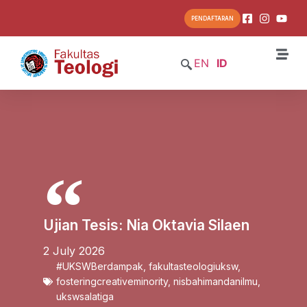
PENDAFTARAN
EN
ID
Ujian Tesis: Nia Oktavia Silaen
2 July 2026
#UKSWBerdampak
,
fakultasteologiuksw
,
fosteringcreativeminority
,
nisbahimandanilmu
,
ukswsalatiga