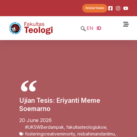
PENDAFTARAN
EN
ID
Ujian Tesis: Eriyanti Meme
Soemarno
20 June 2026
#UKSWBerdampak
,
fakultasteologiuksw
,
fosteringcreativeminority
,
nisbahimandanilmu
,