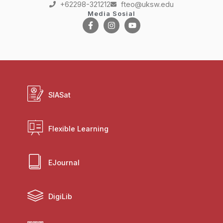
+62298-321212
fteo@uksw.edu
Media Sosial
SIASat
Flexible Learning
EJournal
DigiLib