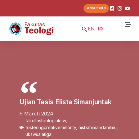
PENDAFTARAN
EN
ID
Ujian Tesis Elista Simanjuntak
6 March 2024
fakultasteologiuksw
,
fosteringcreativeminority
,
nisbahimandanilmu
,
ukswsalatiga