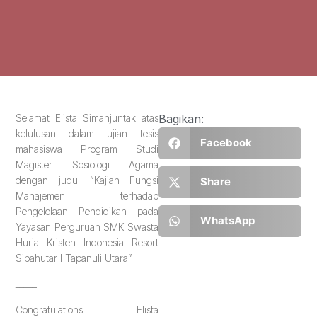
Selamat Elista Simanjuntak atas
Bagikan:
kelulusan dalam ujian tesis
Facebook
mahasiswa Program Studi
Magister Sosiologi Agama
dengan judul “Kajian Fungsi
Share
Manajemen terhadap
Pengelolaan Pendidikan pada
WhatsApp
Yayasan Perguruan SMK Swasta
Huria Kristen Indonesia Resort
Sipahutar I Tapanuli Utara”
_____
Congratulations Elista