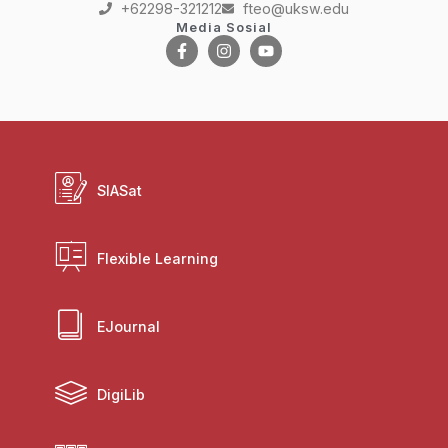
+62298-321212
fteo@uksw.edu
Media Sosial
SIASat
Flexible Learning
EJournal
DigiLib