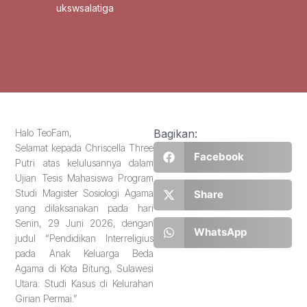
ukswsalatiga
Halo TeoFam,
Bagikan:
Selamat kepada Chriscella Three
Facebook
Putri atas kelulusannya dalam
Ujian Tesis Mahasiswa Program
Studi Magister Sosiologi Agama
Share
yang dilaksanakan pada hari
Senin, 29 Juni 2026, dengan
WhatsApp
judul “Pendidikan Interreligius
pada Anak Keluarga Beda
Agama di Kota Bitung, Sulawesi
Utara: Studi Kasus di Kelurahan
Girian Permai.”