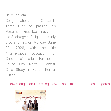
───
Hello TeoFam,
Congratulations to Chriscella
Three Putri on passing his
Master’s Thesis Examination in
the Sociology of Religion jù study
program, held on Monday, June
29, 2026, with the title
“Interreligious Education for
Children of Interfaith Families in
Bitung City, North Sulawesi:
Case Study in Girian Permai
Village.”
#ukswsalatiga
#fakultasteologiuksw
#nisbahimandanilmu
#fosteringcreat