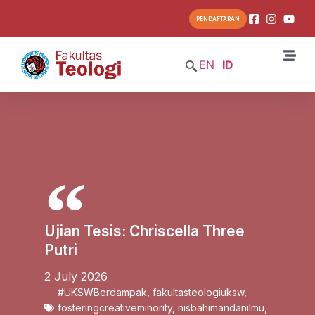
PENDAFTARAN
EN
ID
Ujian Tesis: Chriscella Three
Putri
2 July 2026
#UKSWBerdampak
,
fakultasteologiuksw
,
fosteringcreativeminority
,
nisbahimandanilmu
,