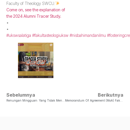
Faculty of Theology SWCU.
Come on, see the explanation of
the 2024 Alumni Tracer Study.
•
•
#ukswsalatiga
#fakultasteologiuksw
#nisbahimandanilmu
#fosteringcre
Sebelumnya
Berikutnya
Renungan Mingguan: Yang Tidak Mengasihi, Tidak Mengenal Allah
Memorandum Of Agreement (MoA) Fakultas Teologi Dengan The American Institute For Indonesian Studies (AIFIS)