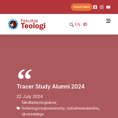
PENDAFTARAN
EN
ID
Tracer Study Alumni 2024
22 July 2024
fakultasteologiuksw
,
fosteringcreativeminority
,
nisbahimandanilmu
,
ukswsalatiga