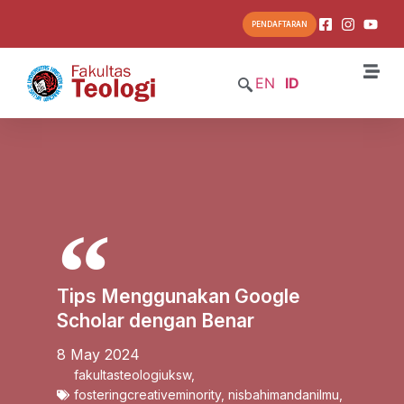
PENDAFTARAN
EN
ID
Tips Menggunakan Google
Scholar dengan Benar
8 May 2024
fakultasteologiuksw
,
fosteringcreativeminority
,
nisbahimandanilmu
,