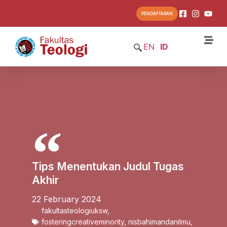
PENDAFTARAN
EN
ID
Tips Menentukan Judul Tugas
Akhir
22 February 2024
fakultasteologiuksw
,
fosteringcreativeminority
,
nisbahimandanilmu
,