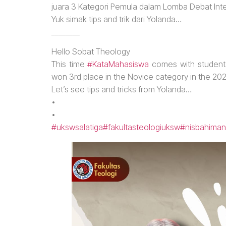
juara 3 Kategori Pemula dalam Lomba Debat Int
Yuk simak tips and trik dari Yolanda…
________
Hello Sobat Theology
This time
#KataMahasiswa
comes with students
won 3rd place in the Novice category in the 20
Let’s see tips and tricks from Yolanda…
•
•
#ukswsalatiga
#fakultasteologiuksw
#nisbahiman