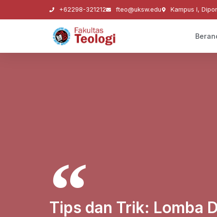
+62298-321212
fteo@uksw.edu
Kampus I, Dipo
Beran
Tips dan Trik: Lomba D