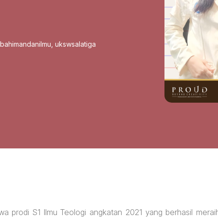
sbahimandanilmu
,
ukswsalatiga
wa prodi S1 Ilmu Teologi angkatan 2021 yang berhasil merai