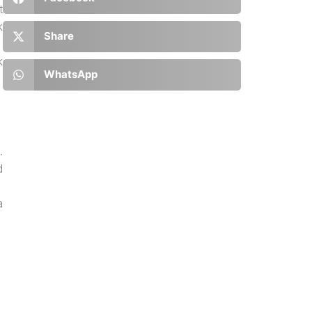
t
k
Share
k
WhatsApp
.
d
a