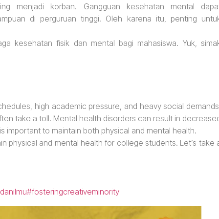
sering menjadi korban. Gangguan kesehatan mental dapa
puan di perguruan tinggi. Oleh karena itu, penting untu
jaga kesehatan fisik dan mental bagi mahasiswa. Yuk, sima
schedules, high academic pressure, and heavy social demands
ften take a toll. Mental health disorders can result in decrease
 is important to maintain both physical and mental health.
ain physical and mental health for college students. Let’s take 
danilmu
#fosteringcreativeminority