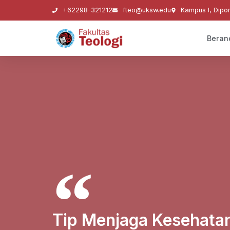
+62298-321212
fteo@uksw.edu
Kampus I, Dipo
Beran
Tip Menjaga Kesehatan