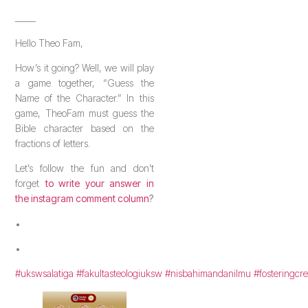
_____
Hello Theo Fam,
How’s it going? Well, we will play
a game together, “Guess the
Name of the Character.” In this
game, TheoFam must guess the
Bible character based on the
fractions of letters.
Let’s follow the fun and don’t
forget
to write your answer in
the instagram comment column
?
•
•
#ukswsalatiga
#fakultasteologiuksw
#nisbahimandanilmu
#fosteringcre