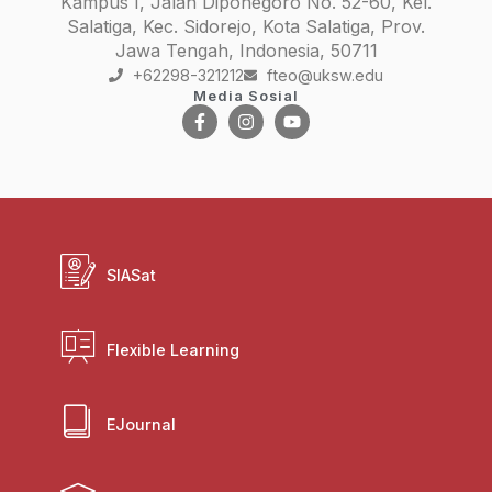
Kampus I, Jalan Diponegoro No. 52-60, Kel.
Salatiga, Kec. Sidorejo, Kota Salatiga, Prov.
Jawa Tengah, Indonesia, 50711
+62298-321212
fteo@uksw.edu
Media Sosial
SIASat
Flexible Learning
EJournal