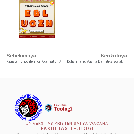
Sebelumnya
Berikutnya
Kegiatan Unconference Polarization And Its Discontent In The Global South: Mitigation Measures, Strategies And Policies
Kuliah Tamu Agama Dan Etika Sosial: Peran Gereja Dalam Mengahadapi Isu-Isu Kemanusiaan Global
UNIVERSITAS KRISTEN SATYA WACANA
FAKULTAS TEOLOGI