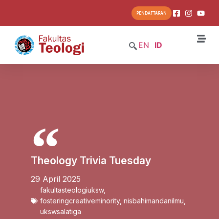
PENDAFTARAN
EN
ID
Theology Trivia Tuesday
29 April 2025
fakultasteologiuksw
,
fosteringcreativeminority
,
nisbahimandanilmu
,
ukswsalatiga