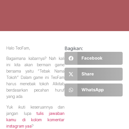
Halo TeoFam,
Bagikan:
Facebook
Bagaimana kabarnya? Nah kali
ini kita akan bermain game
bersama yaitu “Tebak Nama
Share
Tokoh” Dalam game ini TeoFam
harus menebak tokoh Alkitab
WhatsApp
berdasarkan pecahan huruf
yang ada.
Yuk ikuti keseruannya dan
jangan lupa
tulis jawaban
kamu
di kolom komentar
instagram yaa
?