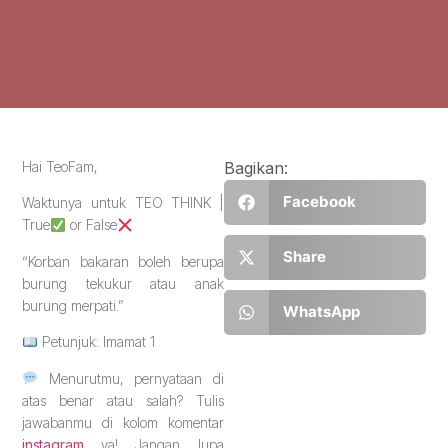
Hai TeoFam,
Bagikan:
Facebook
Waktunya untuk TEO THINK |
True
or False
Share
“Korban bakaran boleh berupa
burung tekukur atau anak
burung merpati.”
WhatsApp
Petunjuk: Imamat 1
Menurutmu, pernyataan di
atas benar atau salah? Tulis
jawabanmu di kolom komentar
instagram
ya! Jangan lupa