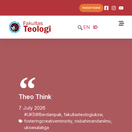
PENDAFTARAN
EN
ID
Theo Think
7 July 2026
#UKSWBerdampak
,
fakultasteologiuksw
,
fosteringcreativeminority
,
nisbahimandanilmu
,
ukswsalatiga