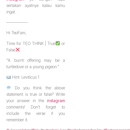
sertakan ayatnya kalau kamu
ingat.
—————-
Hi TeoFam,
Time for TEO THINK | True
or
False
“A burnt offering may be a
turtledove or a young pigeon.”
Hint: Leviticus 1
Do you think the above
statement is true or false? Write
your answer in the
instagram
comments! Don’t forget to
include the verse if you
remember it.