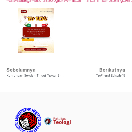
#ukswsalatiga
#fakultasteologiuksw
#nisbahimandanilmu
#fosteringcreat
Sebelumnya
Berikutnya
Kunjungan Sekolah Tinggi Teologi Sriwijaya Palembang Ke Fakultas Teologi UKSW
TeoFriend Episode 15