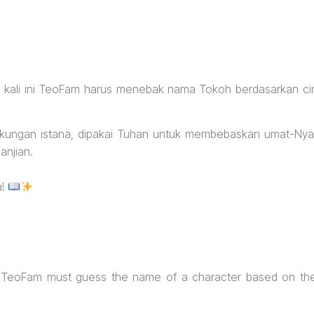
 kali ini TeoFam harus menebak nama Tokoh berdasarkan cir
ingkungan istana, dipakai Tuhan untuk membebaskan umat-Nya
anjian.
a!
me, TeoFam must guess the name of a character based on th