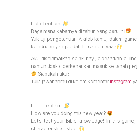
Halo TeoFam!
Bagaimana kabarnya di tahun yang baru inii
Yuk uji pengetahuan Alkitab kamu, dalam game
kehidupan yang sudah tercantum yaaa
Aku diselamatkan sejak bayi, dibesarkan di l
namun tidak diperkenankan masuk ke tanah perj
Siapakah aku?
Tulis jawabanmu di kolom komentar
instagram
y
———–
Hello TeoFam!
How are you doing this new year?
Let’s test your Bible knowledge! In this ga
characteristics listed.