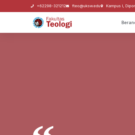
+62298-321212
fteo@uksw.edu
Kampus I, Dipo
Beran