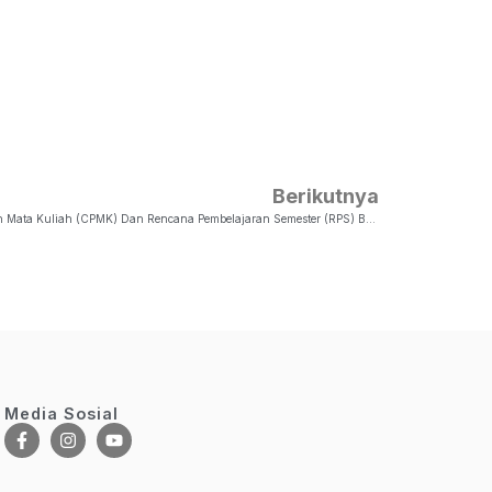
Berikutnya
Workshop Penyusunan Capaian Pembelajaran Mata Kuliah (CPMK) Dan Rencana Pembelajaran Semester (RPS) Berbasis Outcome-Based Education (OBE)
Media Sosial