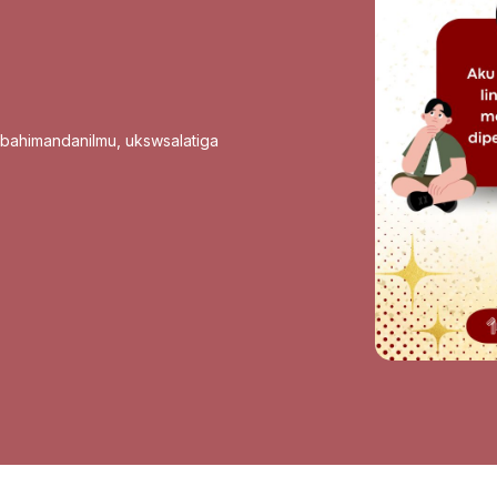
sbahimandanilmu
,
ukswsalatiga