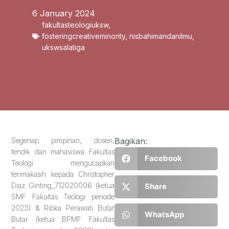
6 January 2024
fakultasteologiuksw
,
fosteringcreativeminority
,
nisbahimandanilmu
,
ukswsalatiga
Segenap pimpinan, dosen,
Bagikan:
tendik dan mahasiswa Fakultas
Facebook
Teologi mengucapkan
terimakasih kepada Christopher
Diaz Ginting_712020006 (ketua
Share
SMF Fakultas Teologi periode
2023) & Ribka Perawati Butar
WhatsApp
Butar (ketua BPMF Fakultas