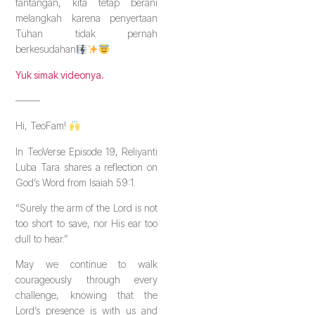
tantangan, kita tetap berani
melangkah karena penyertaan
Tuhan tidak pernah
berkesudahan
Yuk simak videonya.
——–
Hi, TeoFam!
In TeoVerse Episode 19, Reliyanti
Luba Tara shares a reflection on
God’s Word from Isaiah 59:1.
“Surely the arm of the Lord is not
too short to save, nor His ear too
dull to hear.”
May we continue to walk
courageously through every
challenge, knowing that the
Lord’s presence is with us and