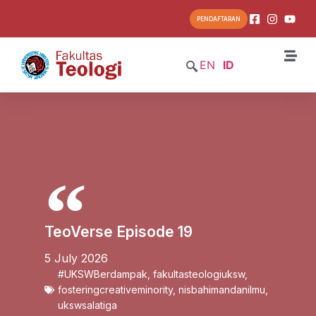
PENDAFTARAN
EN
ID
TeoVerse Episode 19
5 July 2026
#UKSWBerdampak
,
fakultasteologiuksw
,
fosteringcreativeminority
,
nisbahimandanilmu
,
ukswsalatiga