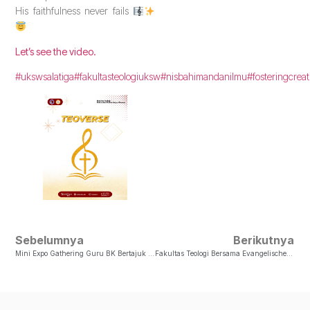
His faithfulness never fails
Let’s see the video.
#ukswsalatiga
#fakultasteologiuksw
#nisbahimandanilmu
#fosteringcreat
Sebelumnya
Berikutnya
Mini Expo Gathering Guru BK Bertajuk “BK Connect 2026”
Fakultas Teologi Bersama Evangelische Hochschule Hessen (EHH) Dan United Evangelical Mission (UEM), Jerman Malakukan Visitasi Ke Ponpes Perempuan Al Falah Salatiga