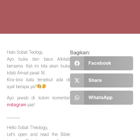
Halo Sobat Teologi,
Bagikan:
Ayo buka dan baca Alkitab
Facebook
bersama. Kali ini kita akan buka
kitab Amsal pasal 16.
Kira-kira kata tersebut ada di
Share
ayat berapa ya?
WhatsApp
Ayo jawab di kolom komentar
instagram
yaa!
_______
Hello Sobat Theology,
Let’s open and read the Bible