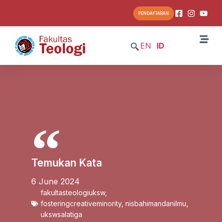
PENDAFTARAN
EN
ID
Temukan Kata
6 June 2024
fakultasteologiuksw
,
fosteringcreativeminority
,
nisbahimandanilmu
,
ukswsalatiga