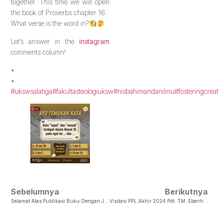
together. This time we will open
the book of Proverbs chapter 16.
What verse is the word in?
Let’s answer in the
instagram
comments column!
•
•
#ukswsalatiga
#fakultasteologiuksw
#nisbahimandanilmu
#fosteringcreat
Sebelumnya
Berikutnya
Selamat Atas Publikasi Buku Dengan Judul Gereja Dan Disabilitas
Visitasi PPL Akhir 2024 Pdt. TM. Ebenheser Lalenoh, Ph.D