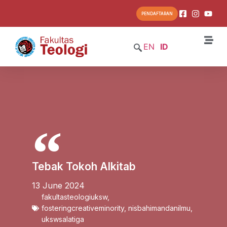
PENDAFTARAN
EN
ID
Tebak Tokoh Alkitab
13 June 2024
fakultasteologiuksw
,
fosteringcreativeminority
,
nisbahimandanilmu
,
ukswsalatiga