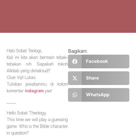
Halo Sobat Teologi,
Bagikan:
Kali ini kita akan bermain tebak-
Facebook
tebakan nih. Siapakah tokoh
Alkitab yang dimaksud?
Clue: Injil Lukas
Share
Tuliskan jawabanmu di kolom
komentar
instagram
yaa!
WhatsApp
_____
Hello Sobat Theology,
This time we will play a guessing
game. Who is the Bible character
in question?