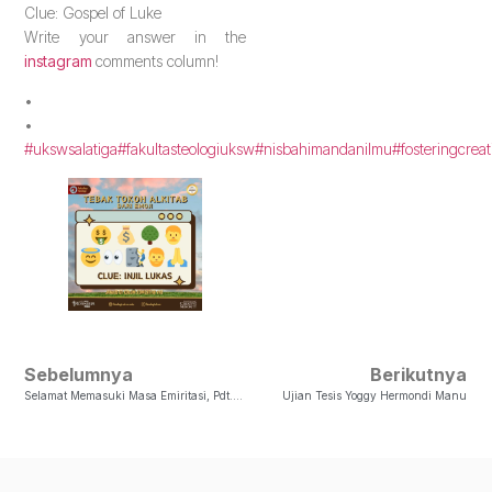
Clue: Gospel of Luke
Write your answer in the
instagram
comments column!
•
•
#ukswsalatiga
#fakultasteologiuksw
#nisbahimandanilmu
#fosteringcreat
Sebelumnya
Berikutnya
Selamat Memasuki Masa Emiritasi, Pdt. Em. Dr. Daniel Nuhamara M.Th
Ujian Tesis Yoggy Hermondi Manu