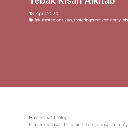
Tebak Kisah Alkitab
18 April 2024
fakultasteologiuksw
,
fosteringcreativeminority
,
ni
Halo Sobat Teologi,
Kali ini kita akan bermain tebak-tebakan nih. 