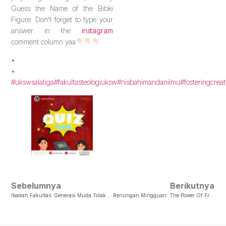
Guess the Name of the Bible
Figure. Don’t forget to type your
answer in the
instagram
comment column yaa
•
•
#ukswsalatiga
#fakultasteologiuksw
#nisbahimandanilmu
#fosteringcreat
Sebelumnya
Berikutnya
Ibadah Fakultas: Generasi Muda Tolak Kekerasan Seksual
Renungan Mingguan: The Power Of Friendship