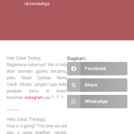
ukswsalatiga
Halo Sobat Teologi,
Bagikan:
Bagaimana kabarnya? Kali ini kita
Facebook
akan bermain games bersama,
yaitu Tebak Gambar Nama
Tokoh Alkitab. Jangan lupa ketik
Share
jawaban kamu di kolom
komentar
instagram
yaa
WhatsApp
_______
Hello Sobat Theology,
How is it going? This time we will
play a game together, namely