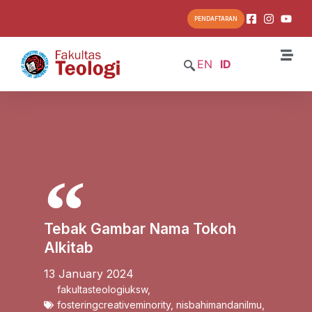
PENDAFTARAN
EN
ID
Tebak Gambar Nama Tokoh
Alkitab
13 January 2024
fakultasteologiuksw
,
fosteringcreativeminority
,
nisbahimandanilmu
,