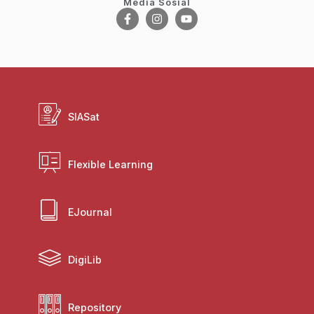
Media Sosial
SIASat
Flexible Learning
EJournal
DigiLib
Repository