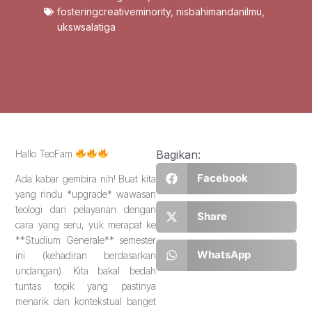
fosteringcreativeminority
,
nisbahimandanilmu
,
ukswsalatiga
Hallo TeoFam
Bagikan:
Facebook
Ada kabar gembira nih! Buat kita
yang rindu *upgrade* wawasan
teologi dan pelayanan dengan
Share
cara yang seru, yuk merapat ke
**Studium Generale** semester
WhatsApp
ini (kehadiran berdasarkan
undangan). Kita bakal bedah
tuntas topik yang pastinya
menarik dan kontekstual banget