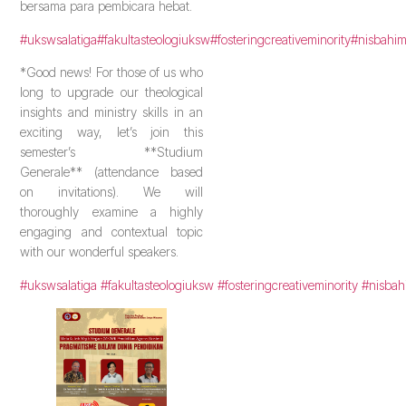
bersama para pembicara hebat.
#ukswsalatiga
#fakultasteologiuksw
#fosteringcreativeminority
#nisbahi
*Good news! For those of us who
long to upgrade our theological
insights and ministry skills in an
exciting way, let’s join this
semester’s **Studium
Generale** (attendance based
on invitations). We will
thoroughly examine a highly
engaging and contextual topic
with our wonderful speakers.
#ukswsalatiga
#fakultasteologiuksw
#fosteringcreativeminority
#nisba