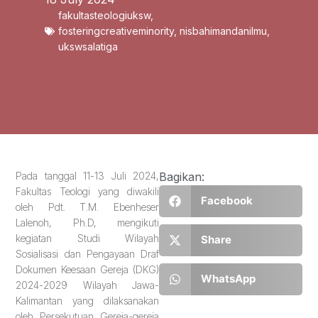
fakultasteologiuksw
,
fosteringcreativeminority
,
nisbahimandanilmu
,
ukswsalatiga
Pada tanggal 11-13 Juli 2024,
Bagikan:
Fakultas Teologi yang diwakili
Facebook
oleh Pdt. T.M. Ebenheser
Lalenoh, Ph.D, mengikuti
kegiatan Studi Wilayah
Share
Sosialisasi dan Pengayaan Draf
Dokumen Keesaan Gereja (DKG)
WhatsApp
2024-2029 Wilayah Jawa-
Kalimantan yang dilaksanakan
oleh Persekutuan Gereja-gereja