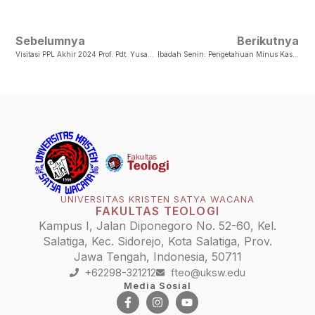
Sebelumnya
Berikutnya
Visitasi PPL Akhir 2024 Prof. Pdt. Yusak B. Setyawan, MATS, Ph.D
Ibadah Senin: Pengetahuan Minus Kasih = Nihil
UNIVERSITAS KRISTEN SATYA WACANA
FAKULTAS TEOLOGI
Kampus I, Jalan Diponegoro No. 52-60, Kel.
Salatiga, Kec. Sidorejo, Kota Salatiga, Prov.
Jawa Tengah, Indonesia, 50711
+62298-321212
fteo@uksw.edu
Media Sosial