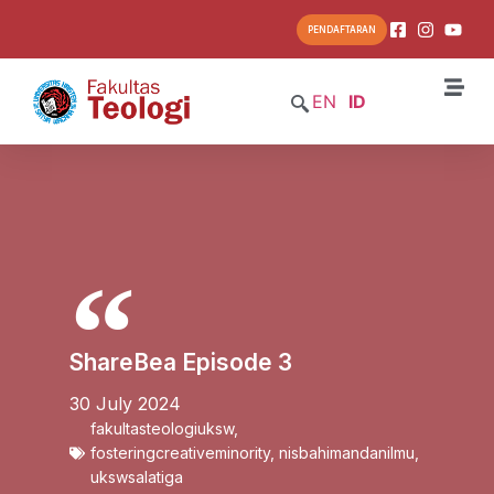
PENDAFTARAN
EN
ID
ShareBea Episode 3
30 July 2024
fakultasteologiuksw
,
fosteringcreativeminority
,
nisbahimandanilmu
,
ukswsalatiga