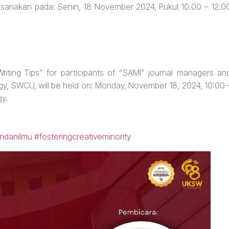
ksanakan pada: Senin, 18 November 2024, Pukul 10.00 – 12.0
iting Tips” for participants of “SAMI” journal managers an
gy, SWCU, will be held on: Monday, November 18, 2024, 10:00 
gy.
ndanilmu
#fosteringcreativeminority