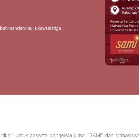
sbahimandanilmu
,
ukswsalatiga
rtikel” untuk peserta pengelola jurnal “SAMI” dan Mahasisw