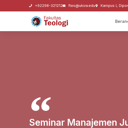
+62298-321212
fteo@uksw.edu
Kampus I, Dipo
Beran
Seminar Manajemen Jur