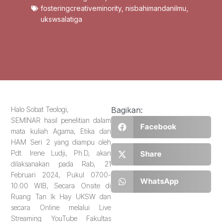
fosteringcreativeminority
,
nisbahimandanilmu
,
ukswsalatiga
Halo Sobat Teologi,
Bagikan:
SEMINAR hasil penelitian dalam
Facebook
mata kuliah Agama, Etika dan
HAM Seri 2 yang diampu oleh
Pdt. Irene Ludji, Ph.D, akan
Share
dilaksanakan pada Rab, 21
Februari 2024, Pukul 07.00-
WhatsApp
10.00 WIB, Secara Onsite di
Ruang Tan Ik Hay UKSW dan
secara Online melalui Live
Streaming YouTube Fakultas