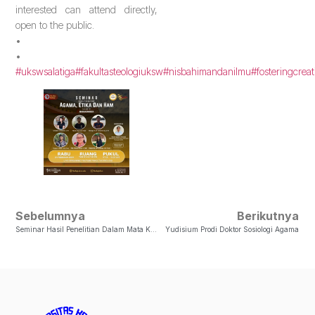
interested can attend directly,
open to the public.
•
•
#ukswsalatiga
#fakultasteologiuksw
#nisbahimandanilmu
#fosteringcrea
Sebelumnya
Berikutnya
Seminar Hasil Penelitian Dalam Mata Kuliah Agama, Etika Dan HAM Seri I
Yudisium Prodi Doktor Sosiologi Agama