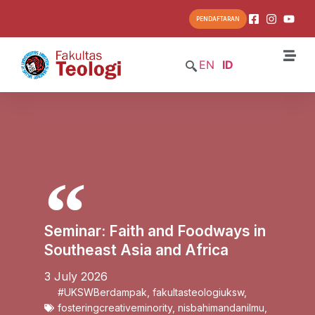
PENDAFTARAN
EN
ID
Seminar: Faith and Foodways in
Southeast Asia and Africa
3 July 2026
#UKSWBerdampak
,
fakultasteologiuksw
,
fosteringcreativeminority
,
nisbahimandanilmu
,