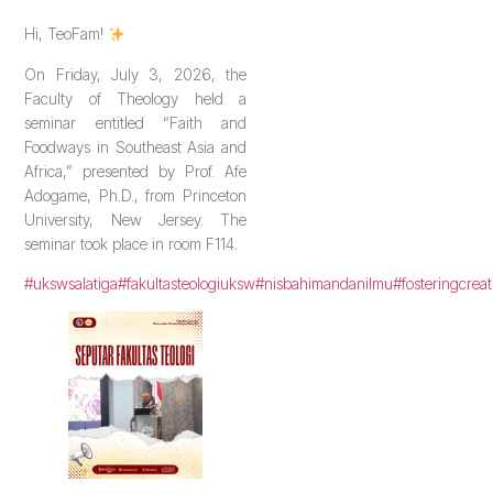
Hi, TeoFam!
On Friday, July 3, 2026, the
Faculty of Theology held a
seminar entitled “Faith and
Foodways in Southeast Asia and
Africa,” presented by Prof. Afe
Adogame, Ph.D., from Princeton
University, New Jersey. The
seminar took place in room F114.
#ukswsalatiga
#fakultasteologiuksw
#nisbahimandanilmu
#fosteringcreat