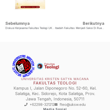
Sebelumnya
Berikutnya
Diskusi Kerjasama Fakultas Teologi UKSW Salatiga Dengan Princeton University New Jersey
Ibadah Fakultas: Menjadi Saksi Di Ruang Publik Dan Digital
UNIVERSITAS KRISTEN SATYA WACANA
FAKULTAS TEOLOGI
Kampus I, Jalan Diponegoro No. 52-60, Kel.
Salatiga, Kec. Sidorejo, Kota Salatiga, Prov.
Jawa Tengah, Indonesia, 50711
+62298-321212
fteo@uksw.edu
Media Sosial