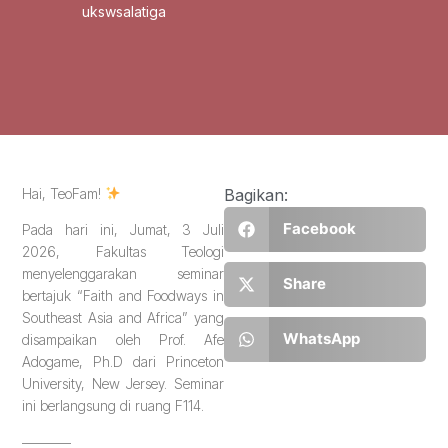
ukswsalatiga
Hai, TeoFam!
Bagikan:
Facebook
Pada hari ini, Jumat, 3 Juli
2026, Fakultas Teologi
menyelenggarakan seminar
Share
bertajuk “Faith and Foodways in
Southeast Asia and Africa” yang
WhatsApp
disampaikan oleh Prof. Afe
Adogame, Ph.D dari Princeton
University, New Jersey. Seminar
ini berlangsung di ruang F114.
———–