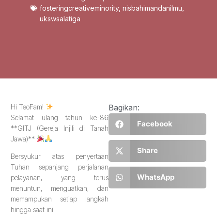
fosteringcreativeminority
,
nisbahimandanilmu
,
ukswsalatiga
Hi TeoFam!
Bagikan:
Selamat ulang tahun ke-86
Facebook
**GITJ (Gereja Injili di Tanah
Jawa)**
Share
Bersyukur atas penyertaan
Tuhan sepanjang perjalanan
WhatsApp
pelayanan, yang terus
menuntun, menguatkan, dan
memampukan setiap langkah
hingga saat ini.