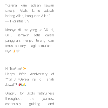
“Karena kami adalah kawan
sekerja Allah; kamu adalah
ladang Allah, bangunan Allah.”
— 1 Korintus 3:9
Kiranya di usia yang ke-86 ini,
GITJ semakin setia dalam
panggilan, menjadi terang, dan
terus berkarya bagi kemuliaan-
Nya
——
Hi TeoFam!
Happy 86th Anniversary of
**GITJ (Gereja Injili di Tanah
Jawa)**
Grateful for God’s faithfulness
throughout the journey,
continually guiding and