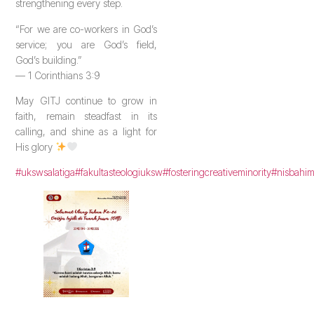
strengthening every step.
“For we are co-workers in God’s
service; you are God’s field,
God’s building.”
— 1 Corinthians 3:9
May GITJ continue to grow in
faith, remain steadfast in its
calling, and shine as a light for
His glory
#ukswsalatiga
#fakultasteologiuksw
#fosteringcreativeminority
#nisbahi