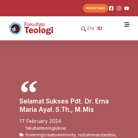
PENDAFTARAN
EN
ID
Selamat Sukses Pdt. Dr. Erna
Maria Ayal. S.Th., M.Mis
17 February 2024
fakultasteologiuksw
,
fosteringcreativeminority
,
nisbahimandanilmu
,