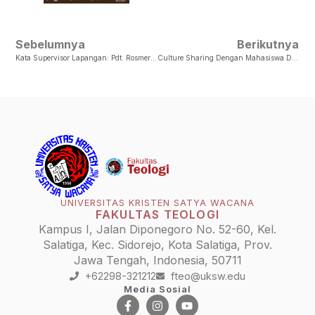
Sebelumnya
Berikutnya
Kata Supervisor Lapangan: Pdt. Rosmeri Siburian, S.Th
Culture Sharing Dengan Mahasiswa Dari Australia Yang Sedang Belajar Bahasa Indonesia Di LTC UKSW
UNIVERSITAS KRISTEN SATYA WACANA
FAKULTAS TEOLOGI
Kampus I, Jalan Diponegoro No. 52-60, Kel.
Salatiga, Kec. Sidorejo, Kota Salatiga, Prov.
Jawa Tengah, Indonesia, 50711
+62298-321212
fteo@uksw.edu
Media Sosial