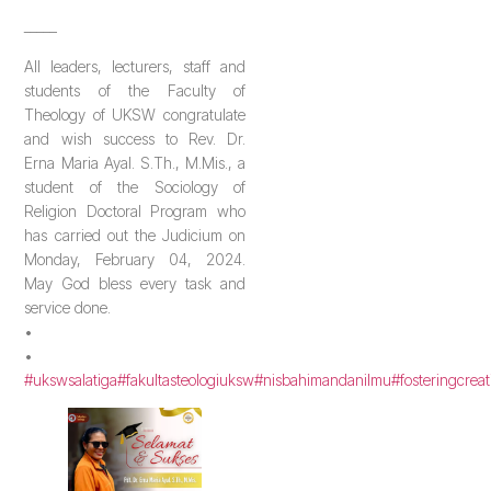
_____
All leaders, lecturers, staff and
students of the Faculty of
Theology of UKSW congratulate
and wish success to Rev. Dr.
Erna Maria Ayal. S.Th., M.Mis., a
student of the Sociology of
Religion Doctoral Program who
has carried out the Judicium on
Monday, February 04, 2024.
May God bless every task and
service done.
•
•
#ukswsalatiga
#fakultasteologiuksw
#nisbahimandanilmu
#fosteringcreat