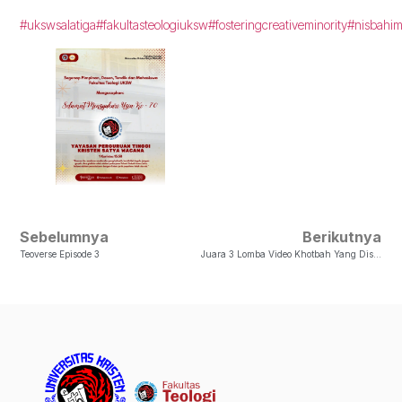
#ukswsalatiga
#fakultasteologiuksw
#fosteringcreativeminority
#nisbahi
Sebelumnya
Berikutnya
Teoverse Episode 3
Juara 3 Lomba Video Khotbah Yang Diselenggarakan Oleh STT Abdiel