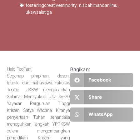
fosteringcreativeminority
,
nisbahimandanilmu
,
ukswsalatiga
Halo TeoFam!
Bagikan:
Segenap pimpinan, dosen,
Facebook
tendik, dan mahasiswa Fakultas
Teologi UKSW mengucapkan
Selamat Mensyukuri Usia ke-70
Share
Yayasan Perguruan Tinggi
Kristen Satya Wacana. Kiranya
WhatsApp
penyertaan Tuhan senantiasa
meneguhkan langkah YPTKSW
dalam mengembangkan
pendidikan Kristen yang