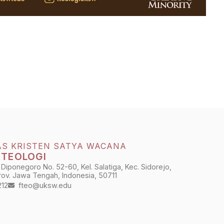
AS KRISTEN SATYA WACANA
 TEOLOGI
 Diponegoro No. 52-60, Kel. Salatiga, Kec. Sidorejo,
Prov. Jawa Tengah, Indonesia, 50711
212
fteo@uksw.edu