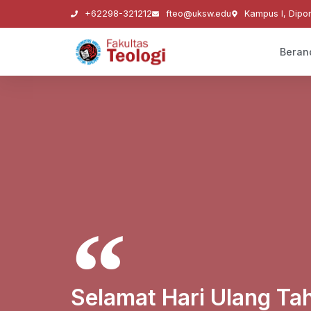
+62298-321212
fteo@uksw.edu
Kampus I, Dipo
Beran
Selamat Hari Ulang Tah