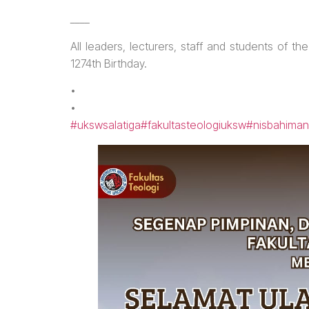
____
All leaders, lecturers, staff and students of t
1274th Birthday.
•
•
#ukswsalatiga
#fakultasteologiuksw
#nisbahiman