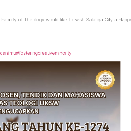
he Faculty of Theology would like to wish Salatiga City a Happ
danilmu
#fosteringcreativeminority