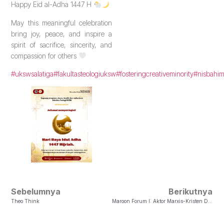
Happy Eid al-Adha 1447 H
May this meaningful celebration
bring joy, peace, and inspire a
spirit of sacrifice, sincerity, and
compassion for others
#ukswsalatiga
#fakultasteologiuksw
#fosteringcreativeminority
#nisbahi
Sebelumnya
Berikutnya
Theo Think
Maroon Forum I: Aktor Marxis-Kristen Dalam Perjuangan Menjadi Indonesia