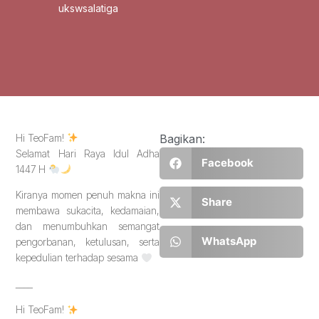
ukswsalatiga
Hi TeoFam!
Bagikan:
Selamat Hari Raya Idul Adha
Facebook
1447 H
Kiranya momen penuh makna ini
Share
membawa sukacita, kedamaian,
dan menumbuhkan semangat
WhatsApp
pengorbanan, ketulusan, serta
kepedulian terhadap sesama
____
Hi TeoFam!