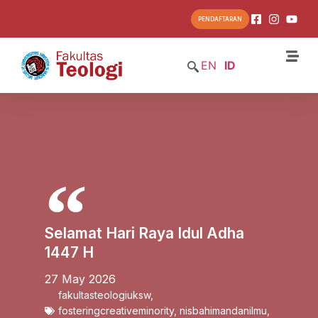
PENDAFTARAN
EN
ID
Selamat Hari Raya Idul Adha
1447 H
27 May 2026
fakultasteologiuksw
,
fosteringcreativeminority
,
nisbahimandanilmu
,