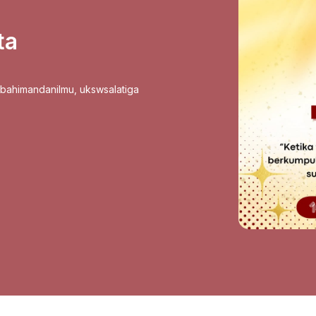
ta
sbahimandanilmu
,
ukswsalatiga