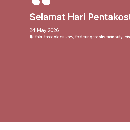
Selamat Hari Pentakos
24 May 2026
fakultasteologiuksw
,
fosteringcreativeminority
,
ni