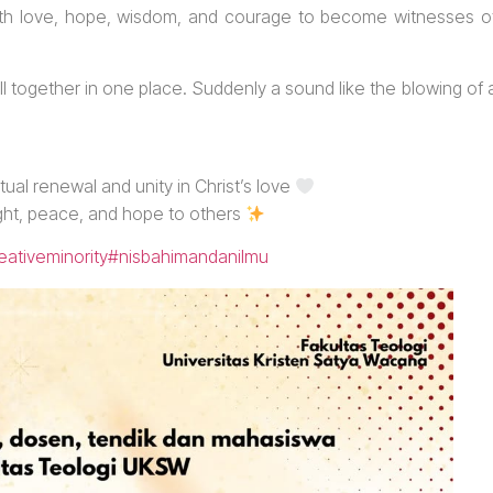
s with love, hope, wisdom, and courage to become witnesses o
 together in one place. Suddenly a sound like the blowing of 
ual renewal and unity in Christ’s love
ight, peace, and hope to others
eativeminority
#nisbahimandanilmu