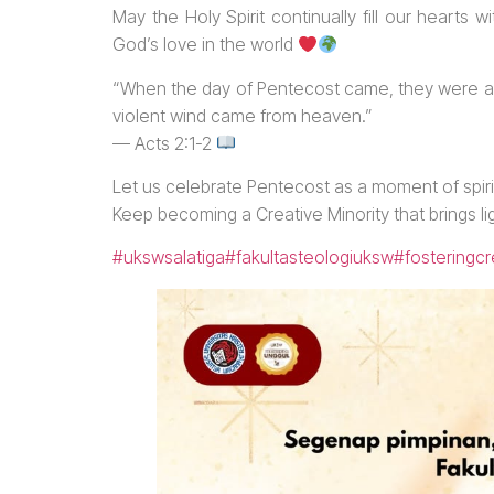
May the Holy Spirit continually fill our heart
God’s love in the world
“When the day of Pentecost came, they were all
violent wind came from heaven.”
— Acts 2:1-2
Let us celebrate Pentecost as a moment of spirit
Keep becoming a Creative Minority that brings l
#ukswsalatiga
#fakultasteologiuksw
#fosteringcr