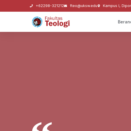
+62298-321212
fteo@uksw.edu
Kampus I, Dipo
Beran