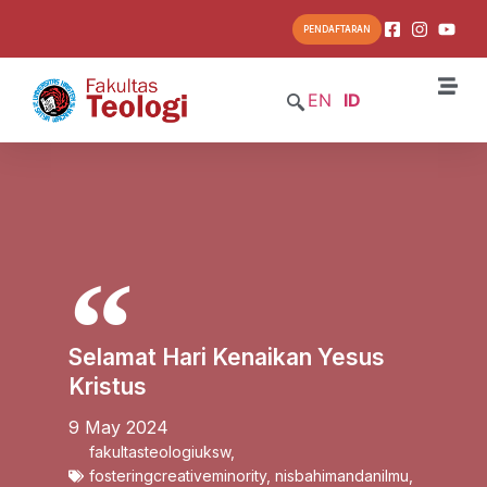
PENDAFTARAN
EN
ID
Selamat Hari Kenaikan Yesus
Kristus
9 May 2024
fakultasteologiuksw
,
fosteringcreativeminority
,
nisbahimandanilmu
,