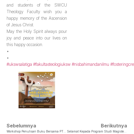
and students of the SWCU
Theology Faculty wish you a
happy memory of the Ascension
of Jesus Christ.
May the Holy Spirit always pour
joy and peace into our lives on
this happy occasion.
•
•
#ukswsalatiga
#fakultasteologiuksw
#nisbahimandanilmu
#fosteringcre
Sebelumnya
Berikutnya
Workshop Penulisan Buku Bersama PT Kanisius
Selamat Kepada Program Studi Magister Sosiologi Agama Atas Akreditasi A