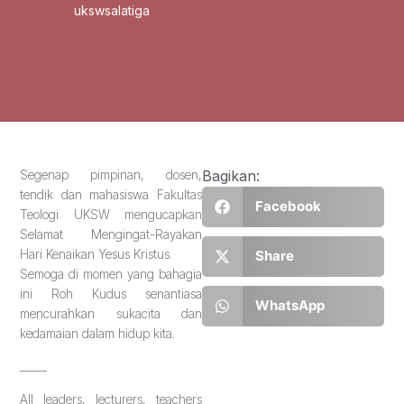
ukswsalatiga
Segenap pimpinan, dosen,
Bagikan:
tendik dan mahasiswa Fakultas
Facebook
Teologi UKSW mengucapkan
Selamat Mengingat-Rayakan
Hari Kenaikan Yesus Kristus.
Share
Semoga di momen yang bahagia
ini Roh Kudus senantiasa
WhatsApp
mencurahkan sukacita dan
kedamaian dalam hidup kita.
_____
All leaders, lecturers, teachers