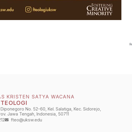
R
AS KRISTEN SATYA WACANA
 TEOLOGI
 Diponegoro No. 52-60, Kel. Salatiga, Kec. Sidorejo,
Prov. Jawa Tengah, Indonesia, 50711
212
fteo@uksw.edu