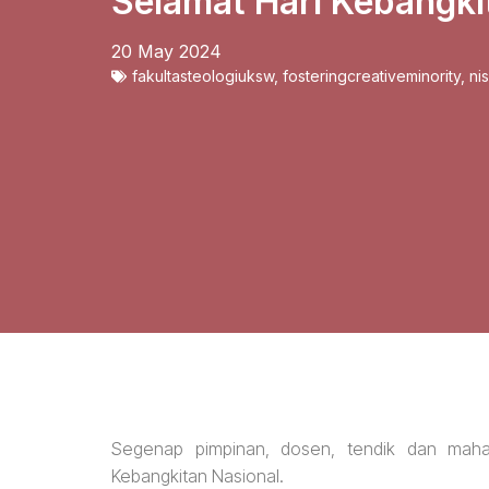
Selamat Hari Kebangki
20 May 2024
fakultasteologiuksw
,
fosteringcreativeminority
,
ni
Segenap pimpinan, dosen, tendik dan mah
Kebangkitan Nasional.