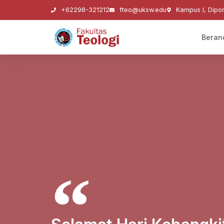
+62298-321212
fteo@uksw.edu
Kampus I, Dipo
Beran