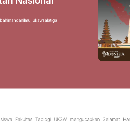
tan Nasional
sbahimandanilmu
,
ukswsalatiga
asiswa Fakultas Teologi UKSW mengucapkan Selamat Har