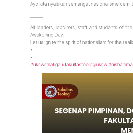
Ayo kita nyalakan semangat nasionalisme demi 
______
All leaders, lecturers, staff and students of t
Awakening Day.
Let us ignite the spirit of nationalism for the rea
•
•
#ukswsalatiga
#fakultasteologiuksw
#nisbahima