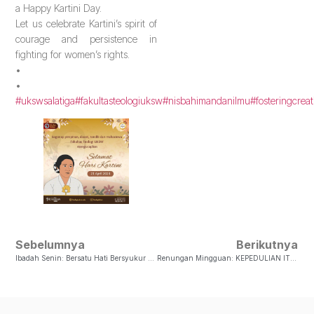
a Happy Kartini Day.
Let us celebrate Kartini’s spirit of
courage and persistence in
fighting for women’s rights.
•
•
#ukswsalatiga
#fakultasteologiuksw
#nisbahimandanilmu
#fosteringcreat
Sebelumnya
Berikutnya
Ibadah Senin: Bersatu Hati Bersyukur Dalam Kepedulian
Renungan Mingguan: KEPEDULIAN ITU MENUNTUT PENGORBANAN