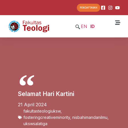
PENDAFTARAN
EN
ID
Selamat Hari Kartini
21 April 2024
fakultasteologiuksw
,
fosteringcreativeminority
,
nisbahimandanilmu
,
ukswsalatiga