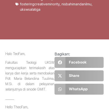
fosteringcreativeminority
,
nisbahimandanilmu
,
ukswsalatiga
Halo TeoFam,
Bagikan:
Facebook
Fakultas Teologi UKSW
mengucapkan terimakasih atas
karya dan kerja serta mendoakan
Share
Pdt. Maria Belandina Tuulima,
M.Si. di dalam pelayanan
WhatsApp
selanjutnya di sinode GMIT.
______
Hello TheoFam,