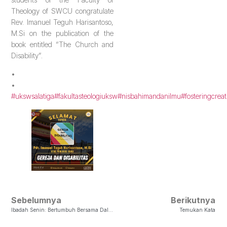
Theology of SWCU congratulate
Rev. Imanuel Teguh Harisantoso,
M.Si on the publication of the
book entitled “The Church and
Disability”.
•
•
#ukswsalatiga
#fakultasteologiuksw
#nisbahimandanilmu
#fosteringcreat
Sebelumnya
Berikutnya
Ibadah Senin: Bertumbuh Bersama Dalam Segala Hal Ke Arah Kristus
Temukan Kata