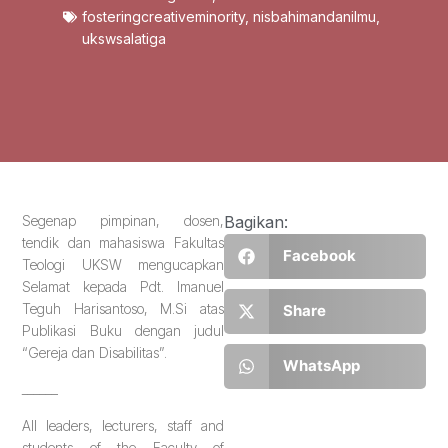
fosteringcreativeminority
,
nisbahimandanilmu
,
ukswsalatiga
Segenap pimpinan, dosen,
Bagikan:
tendik dan mahasiswa Fakultas
Facebook
Teologi UKSW mengucapkan
Selamat kepada Pdt. Imanuel
Teguh Harisantoso, M.Si atas
Share
Publikasi Buku dengan judul
“Gereja dan Disabilitas”.
WhatsApp
______
All leaders, lecturers, staff and
students of the Faculty of