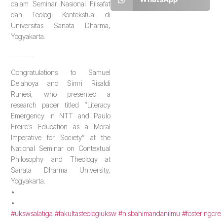
dalam Seminar Nasional Filsafat
dan Teologi Kontekstual di
Universitas Sanata Dharma,
Yogyakarta.
________
Congratulations to Samuel
Delahoya and Simri Risaldi
Runesi, who presented a
research paper titled “Literacy
Emergency in NTT and Paulo
Freire’s Education as a Moral
Imperative for Society” at the
National Seminar on Contextual
Philosophy and Theology at
Sanata Dharma University,
Yogyakarta.
•
•
#ukswsalatiga
#fakultasteologiuksw
#nisbahimandanilmu
#fosteringcre