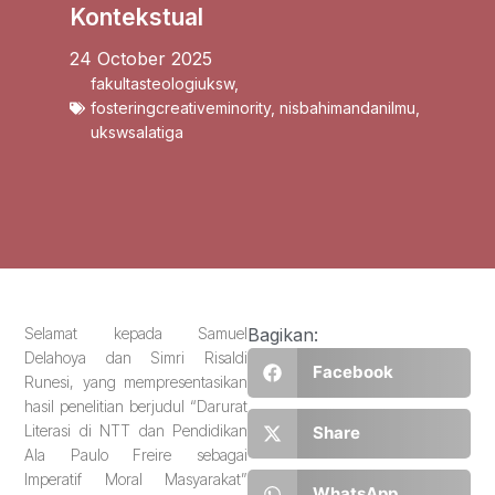
Kontekstual
24 October 2025
fakultasteologiuksw
,
fosteringcreativeminority
,
nisbahimandanilmu
,
ukswsalatiga
Selamat kepada Samuel
Bagikan:
Delahoya dan Simri Risaldi
Facebook
Runesi, yang mempresentasikan
hasil penelitian berjudul “Darurat
Literasi di NTT dan Pendidikan
Share
Ala Paulo Freire sebagai
Imperatif Moral Masyarakat”
WhatsApp