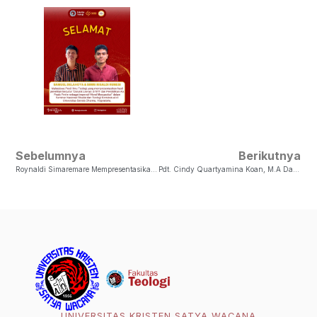
Sebelumnya
Berikutnya
Roynaldi Simaremare Mempresentasikan Hasil Penelitian Dalam Seminar Nasional Filsafat Dan Teologi Kontekstual
Pdt. Cindy Quartyamina Koan, M.A Dan Yeri Mesakh, S.Si-Teol Mempresentasikan Penelitian Dalam International Conference FUF-UINSA And CiSRC
UNIVERSITAS KRISTEN SATYA WACANA