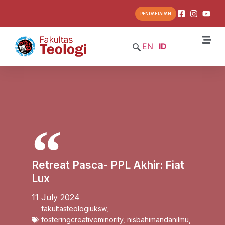
PENDAFTARAN
EN
ID
Retreat Pasca- PPL Akhir: Fiat
Lux
11 July 2024
fakultasteologiuksw
,
fosteringcreativeminority
,
nisbahimandanilmu
,