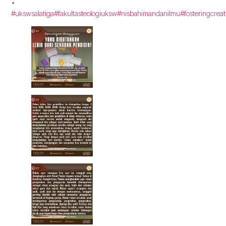
•
#ukswsalatiga
#fakultasteologiuksw
#nisbahimandanilmu
#fosteringcreat