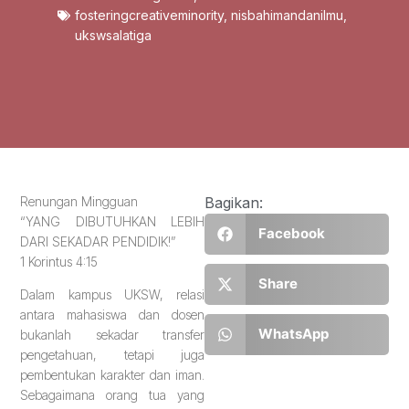
fosteringcreativeminority
,
nisbahimandanilmu
,
ukswsalatiga
Renungan Mingguan
Bagikan:
“YANG DIBUTUHKAN LEBIH
Facebook
DARI SEKADAR PENDIDIK!”
1 Korintus 4:15
Share
Dalam kampus UKSW, relasi
antara mahasiswa dan dosen
WhatsApp
bukanlah sekadar transfer
pengetahuan, tetapi juga
pembentukan karakter dan iman.
Sebagaimana orang tua yang