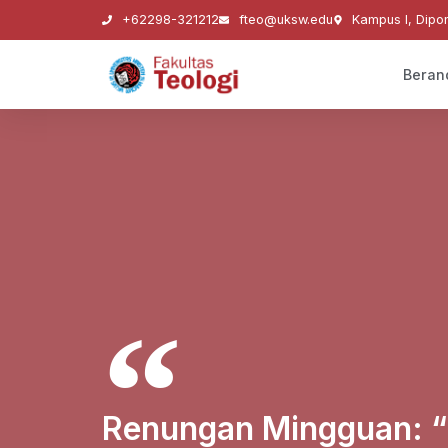
+62298-321212
fteo@uksw.edu
Kampus I, Dipo
Beran
Renungan Mingguan: “S