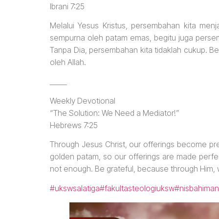
Ibrani 7:25
Melalui Yesus Kristus, persembahan kita menj
sempurna oleh patam emas, begitu juga perse
Tanpa Dia, persembahan kita tidaklah cukup. Be
oleh Allah.
_____
Weekly Devotional
“The Solution: We Need a Mediator!”
Hebrews 7:25
Through Jesus Christ, our offerings become pr
golden patam, so our offerings are made perfec
not enough. Be grateful, because through Him,
#ukswsalatiga
#fakultasteologiuksw
#nisbahiman