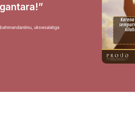
gantara!”
sbahimandanilmu
,
ukswsalatiga
”