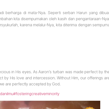
adi berharga di mata-Nya. Seperti serban Harun yang dibua
mbahan kita disempurnakan oleh kasih dan pengantaraan-Nya
rsyukurlah, karena melalui-Nya, kita diterima dengan sempurn
ecious in His eyes. As Aaron’s turban was made perfect by th
t by His love and intercession. Without Him, our offerings ar
 we are perfectly accepted by God.
danilmu
#fosteringcreativeminority