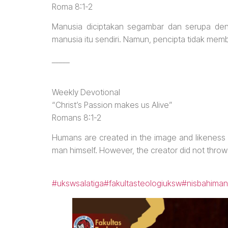
Roma 8:1-2
Manusia diciptakan segambar dan serupa den
manusia itu sendiri. Namun, pencipta tidak mem
_____
Weekly Devotional
“Christ’s Passion makes us Alive”
Romans 8:1-2
Humans are created in the image and likeness 
man himself. However, the creator did not thr
#ukswsalatiga
#fakultasteologiuksw
#nisbahiman