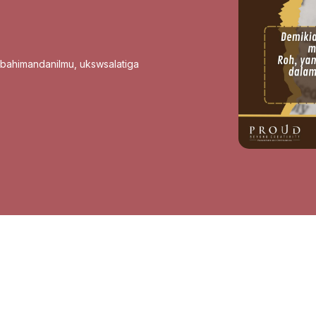
sbahimandanilmu
,
ukswsalatiga