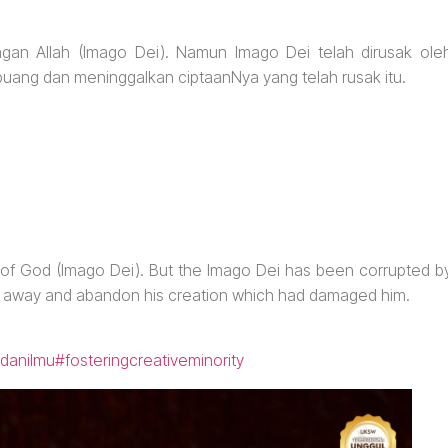
gan Allah (Imago Dei). Namun Imago Dei telah dirusak ole
buang dan meninggalkan ciptaanNya yang telah rusak itu.
of God (Imago Dei). But the Imago Dei has been corrupted b
ow away and abandon his creation which had damaged him.
danilmu
#fosteringcreativeminority