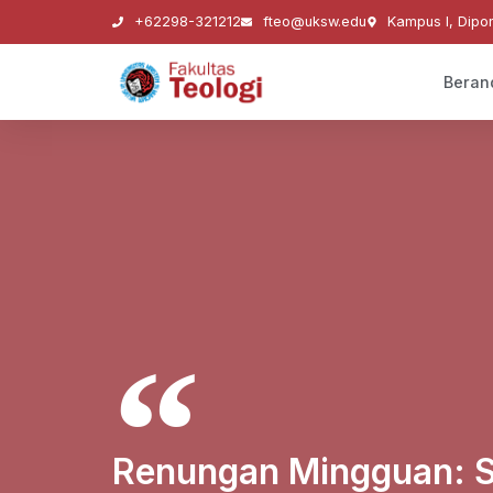
+62298-321212
fteo@uksw.edu
Kampus I, Dipo
Beran
Renungan Mingguan: S