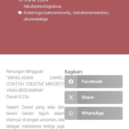
fakultasteologiuksw
,
fosteringcreativeminority
,
nisbahimandanilmu
,
ukswsalatiga
Renungan Mingguan
Bagikan:
“MENELADANI DANIEL:
Facebook
CONTOH CREATIVE MINORITY
YANG BERDAMPAK”
Daniel 6:23a
Share
Seperti Daniel yang setia dan
WhatsApp
berani berdiri teguh dalam
imannya di tengah ancaman, kita
sebagai mahasiswa teologi juga