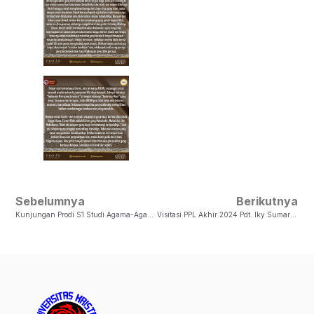
Sebelumnya
Berikutnya
Kunjungan Prodi S1 Studi Agama-Agama, Fakultas Ushuluddin Dan Pemikiran Islam, UIN Sunan Kalijaga Yogyakarta
Visitasi PPL Akhir 2024 Pdt. Iky Sumarthina P. Prayitno, Th.D.